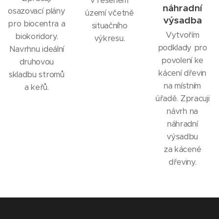
v řešeném
náhradní
osazovací plány
území včetně
výsadba
pro biocentra a
situačního
Vytvořím
biokoridory.
výkresu.
podklady pro
Navrhnu ideální
povolení ke
druhovou
kácení dřevin
skladbu stromů
na místním
a keřů.
úřadě. Zpracuji
návrh na
náhradní
výsadbu
za kácené
dřeviny.