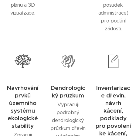
plánu a 3D
posudek,
vizualizace.
administrace)
pro podání
žádosti.
Navrhování
Dendrologic
Inventarizac
prvků
ký průzkum
e dřevin,
územního
návrh
Vypracuji
systému
kácení,
podrobný
ekologické
podklady
dendrologický
stability
pro povolení
průzkum dřevin
ke kácení,
Zpracuji